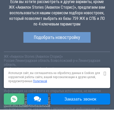
Если вы хотите рассмотреть и другие варианты, кроме
ЖК «Аквилон Stories (Аквилон Сторис)», предлагаем вам
воспользоваться нашим сервисом подбора новостроек,
который позволяет выбрать из базы 759 ЖК в СПБ и ЛО
по 4 ключевым параметрам
Подобрать новостройку
ЖК «Аквилон Stories (Аквилон Сторис)»
Россия
Ленинградская область
Всеволожский р-н
Ленинградская
область,
akvilon-stories.novopoisk.spb.ru
Купить квартиру в новом жилом
комплексе «Аквилон Stories (Аквилон Сторис)» от «Аквилон Групп» в
Используя сайт, вы соглашаетесь на обработку данных в Cookies для
Кудрове. Квартиры различных планировок от 4.67 млн рублей!
корректной работы сайта, вашей персонализации и других целей,
предусмотренных
Политикой
Новостройки Санкт-Петербурга
Новостройки Москвы
Информация на сайте взята из открытых источников, не является
публичной офертой и распространяется для ознакомления.
Пользовательское соглашение
Соглашение о размещении
Заказать звонок
Пояснение об информационно-рекламном характере сведений
Политика конфиденциальности
По всем вопросам, связанным с актуальностью информации на
портале, пишите на эл.почту
content@novostroy-gid.ru