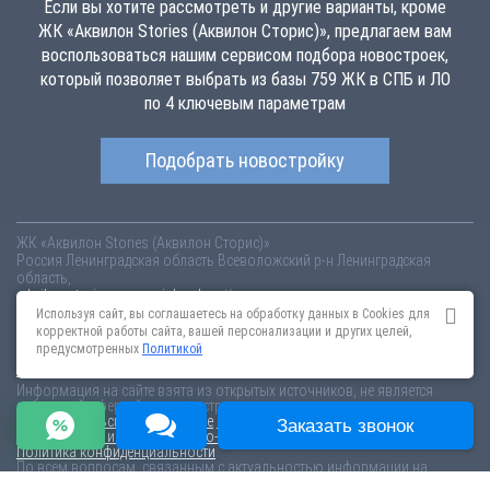
Если вы хотите рассмотреть и другие варианты, кроме
ЖК «Аквилон Stories (Аквилон Сторис)», предлагаем вам
воспользоваться нашим сервисом подбора новостроек,
который позволяет выбрать из базы 759 ЖК в СПБ и ЛО
по 4 ключевым параметрам
Подобрать новостройку
ЖК «Аквилон Stories (Аквилон Сторис)»
Россия
Ленинградская область
Всеволожский р-н
Ленинградская
область,
akvilon-stories.novopoisk.spb.ru
Купить квартиру в новом жилом
комплексе «Аквилон Stories (Аквилон Сторис)» от «Аквилон Групп» в
Используя сайт, вы соглашаетесь на обработку данных в Cookies для
Кудрове. Квартиры различных планировок от 4.67 млн рублей!
корректной работы сайта, вашей персонализации и других целей,
предусмотренных
Политикой
Новостройки Санкт-Петербурга
Новостройки Москвы
Информация на сайте взята из открытых источников, не является
публичной офертой и распространяется для ознакомления.
Пользовательское соглашение
Соглашение о размещении
Заказать звонок
Пояснение об информационно-рекламном характере сведений
Политика конфиденциальности
По всем вопросам, связанным с актуальностью информации на
портале, пишите на эл.почту
content@novostroy-gid.ru