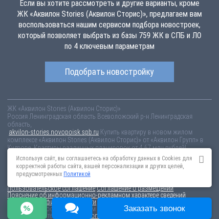
Если вы хотите рассмотреть и другие варианты, кроме
ЖК «Аквилон Stories (Аквилон Сторис)», предлагаем вам
воспользоваться нашим сервисом подбора новостроек,
который позволяет выбрать из базы 759 ЖК в СПБ и ЛО
по 4 ключевым параметрам
Подобрать новостройку
ЖК «Аквилон Stories (Аквилон Сторис)»
Россия
Ленинградская область
Всеволожский р-н
Ленинградская
область,
akvilon-stories.novopoisk.spb.ru
Купить квартиру в новом жилом
комплексе «Аквилон Stories (Аквилон Сторис)» от «Аквилон Групп» в
Кудрове. Квартиры различных планировок от 4.67 млн рублей!
Используя сайт, вы соглашаетесь на обработку данных в Cookies для
Новостройки Санкт-Петербурга
Новостройки Москвы
корректной работы сайта, вашей персонализации и других целей,
Информация на сайте взята из открытых источников, не является
предусмотренных
Политикой
публичной офертой и распространяется для ознакомления.
Пользовательское соглашение
Соглашение о размещении
Пояснение об информационно-рекламном характере сведений
Политика конфиденциальности
Заказать звонок
По всем вопросам, связанным с актуальностью информации на
портале, пишите на эл.почту
content@novostroy-gid.ru